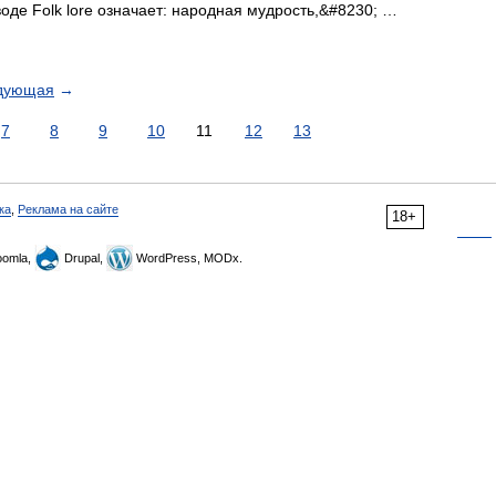
де Folk lore означает: народная мудрость,&#8230; …
дующая
→
7
8
9
10
11
12
13
ка
,
Реклама на сайте
18+
omla,
Drupal,
WordPress, MODx.