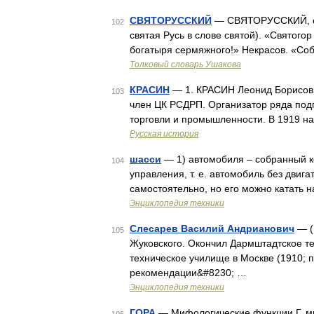
СВЯТОРУССКИЙ
— СВЯТОРУССКИЙ, свят
102
святая Русь в слове святой). «Святого
богатыря сермяжного!» Некрасов. «Соб
Толковый словарь Ушакова
КРАСИН
— 1. КРАСИН Леонид Борисович
103
член ЦК РСДРП. Организатор ряда под
торговли и промышленности. В 1919 н
Русская история
шасси
— 1) автомобиля – собранный к
104
управления, т. е. автомобиль без двиг
самостоятельно, но его можно катать н
Энциклопедия техники
Слесарев Василий Андрианович
— (1
105
Жуковского. Окончил Дармштадтское т
техническое училище в Москве (1910; 
рекомендации&#8230; …
Энциклопедия техники
ГОРА
— Мифологические функции Г. мно