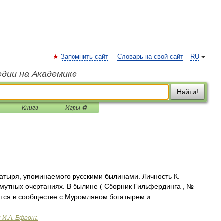
Запомнить сайт
Словарь на свой сайт
RU
едии на Академике
Найти!
Книги
Игры ⚽
атыря, упоминаемого русскими былинами. Личность К.
смутных очертаниях. В былине ( Сборник Гильфердинга , №
яется в сообществе с Муромляном богатырем и
и И.А. Ефрона