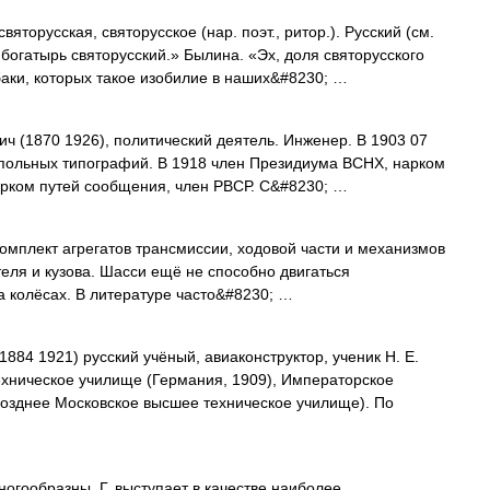
орусская, святорусское (нар. поэт., ритор.). Русский (см.
р богатырь святорусский.» Былина. «Эх, доля святорусского
аки, которых такое изобилие в наших&#8230; …
 (1870 1926), политический деятель. Инженер. В 1903 07
польных типографий. В 1918 член Президиума ВСНХ, нарком
арком путей сообщения, член РВСР. С&#8230; …
омплект агрегатов трансмиссии, ходовой части и механизмов
ателя и кузова. Шасси ещё не способно двигаться
а колёсах. В литературе часто&#8230; …
884 1921) русский учёный, авиаконструктор, ученик Н. Е.
ехническое училище (Германия, 1909), Императорское
позднее Московское высшее техническое училище). По
гообразны. Г. выступает в качестве наиболее