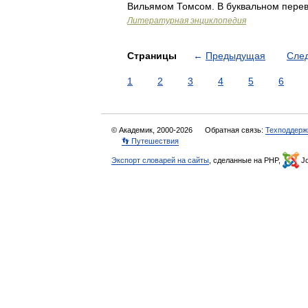
Вильямом Томсом. В буквальном перево
Литературная энциклопедия
Страницы
←
Предыдущая
Сле
1
2
3
4
5
6
© Академик, 2000-2026
Обратная связь:
Техподдерж
👣 Путешествия
Экспорт словарей на сайты
, сделанные на PHP,
Jo