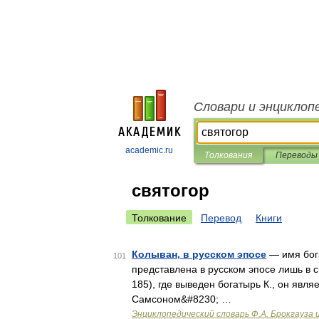
Словари и энциклоп
academic.ru
Толкования
Переводы
святогор
Толкование
Перевод
Книги
Колыван, в русском эпосе
— имя бог
101
представлена в русском эпосе лишь в 
185), где выведен богатырь К., он явл
Самсоном&#8230; …
Энциклопедический словарь Ф.А. Брокгауза 