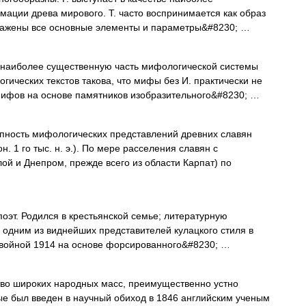
ации древа мирового. Т. часто воспринимается как образ
тражены все основные элементы и параметры&#8230; …
наиболее существенную часть мифологической системы
ческих текстов такова, что мифы без И. практически не
мифов на основе памятников изобразительного&#8230; …
пность мифологических представлений древних славян
н. 1 го тыс. н. э.). По мере расселения славян с
ой и Днепром, прежде всего из области Карпат) по
оэт. Родился в крестьянской семье; литературную
я одним из виднейших представителей кулацкого стиля в
 войной 1914 на основе форсированного&#8230; …
во широких народных масс, преимущественно устно
ые был введен в научный обиход в 1846 английским ученым