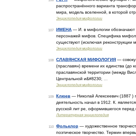
106
распространённого варианта трансформ
мира, модель вселенной, в которой о
Энциклопедия мифологии
ИМЕНА
— И. в мифологии обозначают 
107
персонажей мифов. Специфика мифологи
существуют (исключая реконструкции 
Энциклопедия мифологии
СЛАВЯНСКАЯ МИФОЛОГИЯ
— совоку
108
(праславян) времени их единства (до ко
праславянской территории (между Висл
Центральной и&#8230; …
Энциклопедия мифологии
Клюев
— Николай Алексеевич (1887 ) п
109
деятельность начал в 1912. К. являетс
русской лит ре, оформившегося перед
Литературная энциклопедия
Фольклор
— художественное творчест
110
поэтическое творчество. Термин вперв